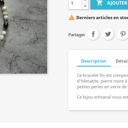

AJOUTER

Derniers articles en sto
Partager
Description
Détai
Ce bracelet fin est compo
d'hématite, pierre noire à
petites perles en verre de
Ce bijou artisanal vous es