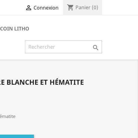
shopping_cart

Panier
(0)
Connexion
 COIN LITHO

E BLANCHE ET HÉMATITE
hématite